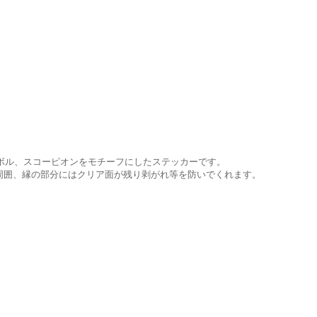
ンボル、スコーピオンをモチーフにしたステッカーです。
周囲、縁の部分にはクリア面が残り剥がれ等を防いでくれます。