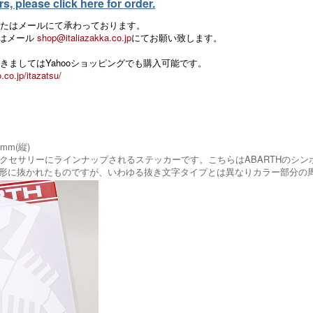
, please click here for order.
たはメールにて承わっております。
 またはメール
shop@italiazakka.co.jp
にてお願い致します。
きましてはYahooショッピングでも購入可能です。
.co.jp/itazatsu/
7mm(縦)
正アクセサリーにラインナップされるステッカーです。こちらはABARTHのシ
形に抜かれたものですが、いわゆる抜き文字タイプとは異なりカラー部分の