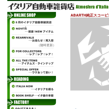
ABARTH純正スコーピオ
（随時更新）
ч