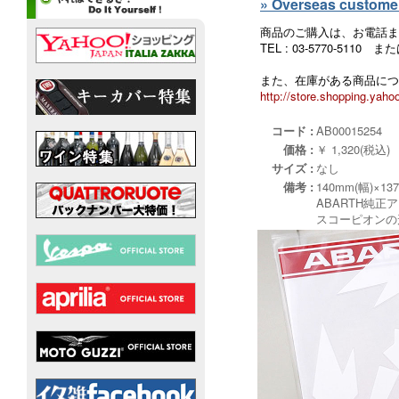
» Overseas customers
商品のご購入は、お電話ま
TEL : 03-5770-5110
また、在庫がある商品につ
http://store.shopping.yahoo
コード :
AB00015254
価格 :
￥ 1,320(税込)
サイズ :
なし
備考 :
140mm(幅)×13
ABARTH純
スコーピオンの