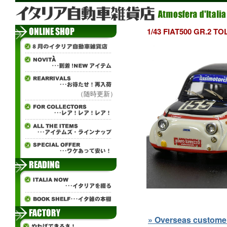
1/43 FIAT500 GR.
（随時更新）
» Overseas customers