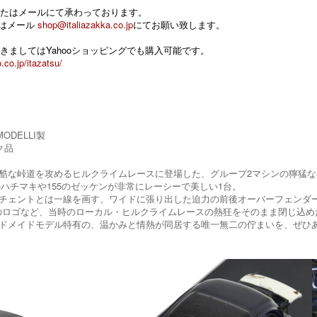
たはメールにて承わっております。
 またはメール
shop@italiazakka.co.jp
にてお願い致します。
きましてはYahooショッピングでも購入可能です。
.co.jp/itazatsu/
MODELLI製
ク品
酷な峠道を攻めるヒルクライムレースに登場した、グループ2マシンの獰猛な
clubのハチマキや155のゼッケンが非常にレーシーで美しい1台。
チェントとは一線を画す、ワイドに張り出した迫力の前後オーバーフェンダ
vazzaのロゴなど、当時のローカル・ヒルクライムレースの熱狂をそのまま閉じ
ドメイドモデル特有の、温かみと情熱が同居する唯一無二の佇まいを、ぜひ