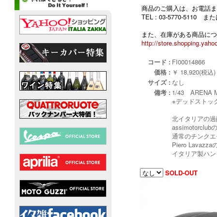
商品のご購入は、お電話ま
TEL : 03-5770-5110
また、在庫がある商品につ
http://store.shopping.yahoo
コード :
FI00014866
価格 :
￥ 18,920(税込)
サイズ :
なし
備考 :
1/43 ARENA 
※デッドストッ
北イタリアの過
assimotor
通常のチンクエ
Piero La
イタリア製ハン
SOLD-OUT