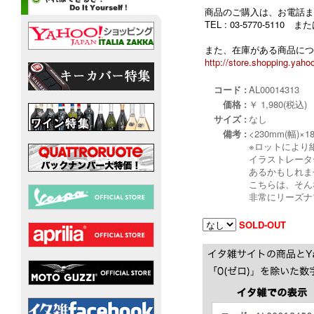
商品のご購入は、お電話ま
TEL : 03-5770-5110
また、在庫がある商品につ
http://store.shopping.yahoo
コード :
AL00014313
価格 :
￥ 1,980(税込)
サイズ :
なし
備考 :
<230mm(幅)×1
※ロットにより
イラストレータ
あるかもしれま
こちらは、そん
非常にリーズナ
SOLD-OUT