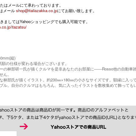
たはメールにて承わっております。
 またはメール
shop@italiazakka.co.jp
にてお願い致します。
きましてはYahooショッピングでも購入可能です。
.co.jp/itazatsu/
80mm(縦)
紙額の仕様が変わる場合がございます。
ーの林部研一氏が描くクルマを是非あなたのお部屋に――Rosso他の自動
せん。
な林部氏が描くイラスト。約230㎜×180㎜の小さなサイズです。額縁に入
ブル。自分のクルマはもちろん、気に入ったイラストを数枚集めて飾っても