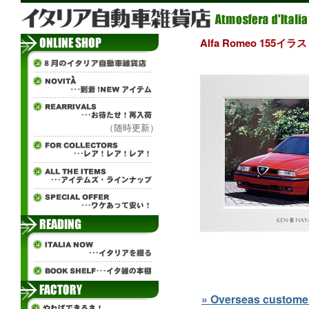
Alfa Romeo 155
（随時更新）
» Overseas customers