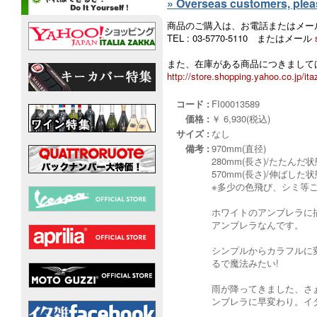
» Overseas customers, please
商品のご購入は、お電話またはメー
TEL : 03-5770-5110 またはメール
また、在庫がある商品につきましては
http://store.shopping.yahoo.co.jp/ita
コード :
FI00013589
価格 :
￥ 6,930(税込)
サイズ :
なし
備考 :
970mm(直径)
280mm(長さ)/たたんだ
570mm(長さ)/伸ばした
※多少の色飛び、シミ等
ホワイトのアンブレラに
アンブレラなんです。
シンプルからカラフルに
るで魔法みたい!
雨が降ってきました、さ
ンブレラに早変わり。イ