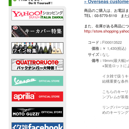
» Overseas customers
商品のご購入は、お電話ま
TEL : 03-5770-5110
また、在庫がある商品につ
http://store.shopping.yahoo
コード :
FI00013522
価格 :
￥ 1,430(税込)
サイズ :
なし
備考 :
19mm(最大幅)×
※製造ロットに
イタ雑で扱うキ
結構重要な条件
こちらのキーリ
ンブレムが装着
リングパーツは
めのキーリング