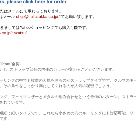
, please click here for order.
たはメールにて承わっております。
 またはメール
shop@italiazakka.co.jp
にてお願い致します。
きましてはYahooショッピングでも購入可能です。
.co.jp/itazatsu/
92mm(全長)
より、ストラップ部分の内側のカラーが変わることがございます。
ーリングの中でも抜群の人気を誇るのがストラップタイプです。クルマのキ
。その条件をしっかり満たしてくれるのが人気の秘密でしょう。
ング、フェイクレザーとメタルの組み合わせという最強のパターン。ストラッ
されています。
繊細で細いタイプです。これなら小さめの穴のキーリングにも対応可能。リ
です。