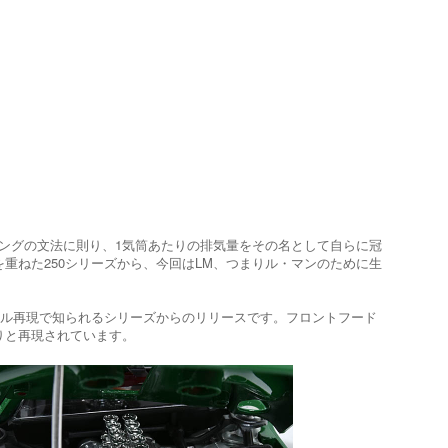
ーミングの文法に則り、1気筒あたりの排気量をその名として自らに冠
重ねた250シリーズから、今回はLM、つまりル・マンのために生
ィテール再現で知られるシリーズからのリリースです。フロントフード
りと再現されています。