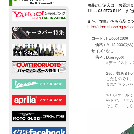
商品のご購入は、お電話ま
TEL : 03-5770-5110
また、在庫がある商品につ
http://store.shopping.yahoo
コード :
FE00012936
価格 :
￥ 13,200(税込)
サイズ :
なし
備考 :
Bburago製
※デッドストッ
250。数ある
したものです。
まれたマシンを
1/18スケー
やドア、リアカ
そして、こちら