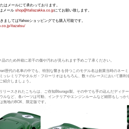
たはメールにて承わっております。
 またはメール
shop@italiazakka.co.jp
にてお願い致します。
きましてはYahooショッピングでも購入可能です。
.co.jp/itazatsu/
ク品のため外箱に若干の傷や汚れが見られます予めご了承ください。
Ferrari歴代の名車の中でも、特別な響きを持つこのモデル名は創業当時のネ
ミッレミリアやタルガ・フローリオはもちろん、数々のレースにおいて勝利を
ご紹介しましょう。
ルでリリースされたこちらは、ご存知Bburago製。その中でも手の込んだデ
ウルなど、各パーツは可動、インテリアやエンジンルームなど細部もしっか
は無地のBOX、限定版です。