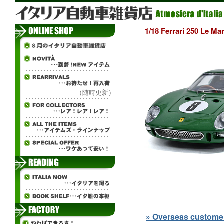
1/18 Ferrari 250 
（随時更新）
» Overseas customers