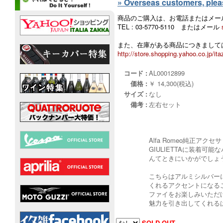
» Overseas customers, please
商品のご購入は、お電話またはメー
TEL : 03-5770-5110 またはメール
また、在庫がある商品につきましては
http://store.shopping.yahoo.co.jp/ita
コード :
AL00012899
価格 :
￥ 14,300(税込)
サイズ :
なし
備考 :
左右セット
Alfa Romeo純正アク
GIULIETTAに装着
んてときにいかがでしょ
こちらはアルミシルバー
くれるアクセントになる
ファイをお楽しみいただけ
魅力を引き出してくれる
SOLD-OUT