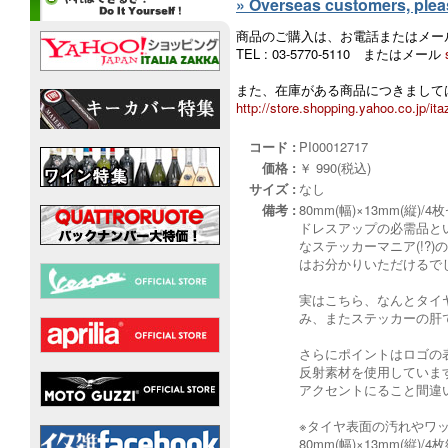
» Overseas customers, please
商品のご購入は、お電話またはメー
TEL : 03-5770-5110 またはメール
また、在庫がある商品につきましては
http://store.shopping.yahoo.co.jp/ita
コード :
PI00012717
価格 :
￥ 990(税込)
サイズ :
なし
備考 :
80mm(幅)×13mm(縦)/
ドレスアップの必需品と
なステッカーマニア(!?
はお分かりいただけるで
実はこちら、なんとタイ
み、またステッカーの肝
さらにポイントはロゴの
反射素材を使用していま
アクセントにること間違
※タイヤ表面の汚れやワ
80mm(幅)×13mm(縦)/4