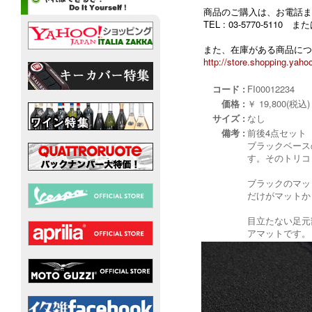
商品のご購入は、お電話ま
TEL : 03-5770-5110
また、在庫がある商品につ
http://store.shopping.yahoo
コード :
FI00012234
価格 :
￥ 19,800(税込)
サイズ :
なし
備考 :
前後4点セット
ブラックベース
す。そのトリコ
ブラックのマッ
だけがマットか
目立たない足元
アマットです。