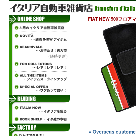
FIAT NEW 500フ
（随時更新）
» Overseas customers