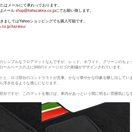
たはメールにて承わっております。
 またはメール
shop@italiazakka.co.jp
にてお願い致します。
きましてはYahooショッピングでも購入可能です。
.co.jp/itazatsu/
のシンプルなフロアマットなんですが、レッド、ホワイト、グリーンのちょ
ロールベースの上に500のイメージロゴの刺繍がデザインされています。
トと、ロゴ部分のコントラストが見事。かなり華やかな印象を醸し出してい
ら浮き出るような感じになります。
部分ですが、このマットを敷けば、車内があっという間に明るい雰囲気になる