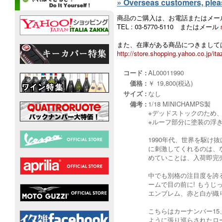
» Overseas customers, please
商品のご購入は、お電話またはメー
TEL : 03-5770-5110 またはメール
また、在庫がある商品につきましては
http://store.shopping.yahoo.co.jp/ita
コード :
AL00011990
価格 :
￥ 19,800(税込)
サイズ :
なし
備考 :
1/18 MINICHAMPS製
※デッドストックのため
※ルーフ部分に塗装の浮
1990年代、世界を駆け
に刺激してくれるのは、
めていことは、入荷即完
中でも別格の注目度を誇るの
ームで目の前に! もうじ
エンブレム、赤と白が織り
こちらはカーナンバー1
ように張り巡らされたロ