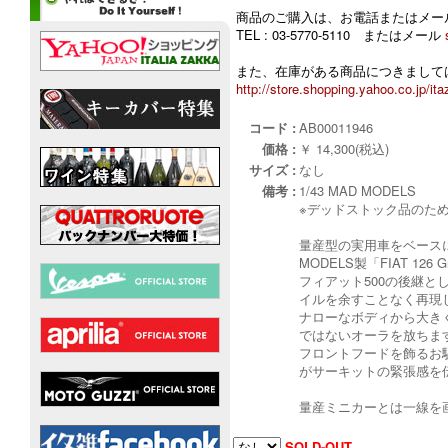
商品のご購入は、お電話またはメー
TEL : 03-5770-5110 またはメール
また、在庫がある商品につきましては
http://store.shopping.yahoo.co.jp/ita
コード :
AB00011946
価格 :
￥ 14,300(税込)
サイズ :
なし
備考 :
1/43 MAD MODELS
※デッドストック品のた
量産型の実用車をベース
MODELS製「FIAT 12
フィアット500の後継と
イルを余すことなく再現
ナローなボディから大き
ではないオーラを放ちま
フロントフードを飾るお
がサーキットの緊張感を
量産ミニカーとは一線を
SOLD-OUT