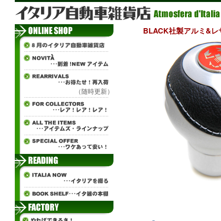
BLACK社製アルミ&レザ
（随時更新）
tisn