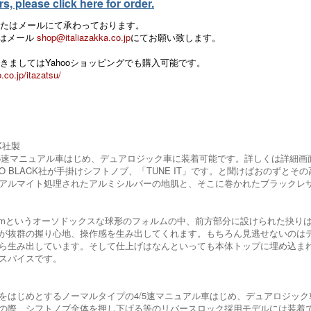
, please click here for order.
たはメールにて承わっております。
 またはメール
shop@italiazakka.co.jp
にてお願い致します。
きましてはYahooショッピングでも購入可能です。
.co.jp/itazatsu/
CK社製
等4/5速マニュアル車はじめ、デュアロジック車に装着可能です。詳しくは詳細
INO BLACK社が手掛けシフトノブ、「TUNE IT」です。と聞けばおのず
アルマイト処理されたアルミシルバーの地肌と、そこに巻かれたブラックレ
mmというオーソドックスな球形のフォルムの中、前方部分に設けられた抉り
が抜群の握り心地、操作感を生み出してくれます。もちろん見逃せないのは
ら生み出しています。そして仕上げはなんといっても本体トップに埋め込まれ
スパイスです。
da等をはじめとするノーマルタイプの4/5速マニュアル車はじめ、デュアロジッ
際、シフトノブ全体を押し下げる等のリバースロック採用モデルには装着でsきません。