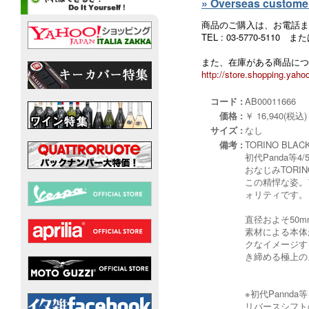
» Overseas customers
商品のご購入は、お電話ま
TEL : 03-5770-5110
また、在庫がある商品につ
http://store.shopping.yahoo
コード :
AB00011666
価格 :
￥ 16,940(税込)
サイズ :
なし
備考 :
TORINO BLA
初代Panda
おなじみTOR
この精悍な姿。
ォリティです。
直径およそ50
素材による本体
クなイメージす
き締める極上の
※初代Pann
リバースシフトの