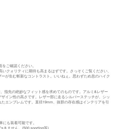
画面をご確認ください。
とその高いクォリティに期待も高まるはずです。さっそくご覧ください、
ザーが生む斬新なコントラスト。いいねぇ。思わずため息のハイク
は、指先の絶妙なフィット感を求めてのものです。アルミ&レザー
デザイン性の高さです。レザー部に走るシルバーステッチが、シッ
たエンブレムです。直径19mm、抜群の存在感はインテリアを引
ク車にも装着可能です。
(500 sporting等)