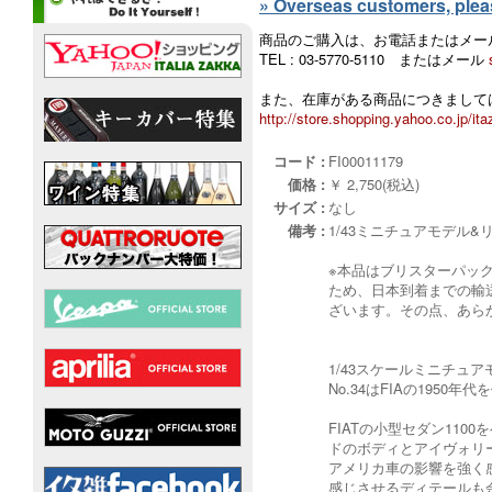
» Overseas customers, please
商品のご購入は、お電話またはメー
TEL : 03-5770-5110 またはメール
また、在庫がある商品につきましては
http://store.shopping.yahoo.co.jp/ita
コード :
FI00011179
価格 :
￥ 2,750(税込)
サイズ :
なし
備考 :
1/43ミニチュアモデル
※本品はブリスターパッ
ため、日本到着までの輸
ざいます。その点、あら
1/43スケールミニチュア
No.34はFIAの1950年
FIATの小型セダン11
ドのボディとアイヴォリ
アメリカ車の影響を強く
感じさせるディテールも