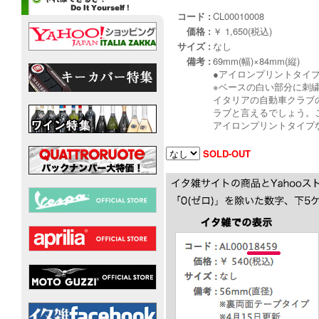
コード :
CL00010008
価格 :
￥ 1,650(税込)
サイズ :
なし
備考 :
69mm(幅)×84mm(縦)
●アイロンプリントタイ
※ベースの白い部分に刺
イタリアの自動車クラブの
ラブと言えるでしょう。こち
アイロンプリントタイプ
SOLD-OUT