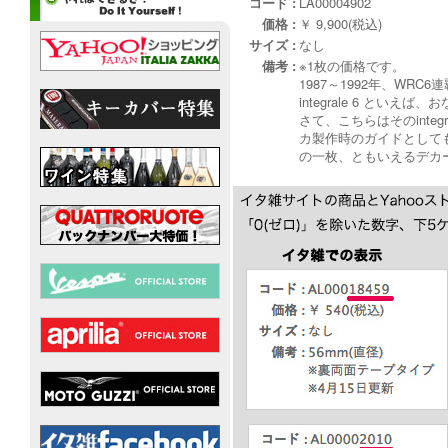
コード :
LA00004902
価格 :
￥ 9,900(税込)
サイズ :
なし
備考 :
※1枚の価格です。
1987～1992年、WRC
integrale 6 と
さて、こちらはそのinte
カ製作時のガイドとしても
の一枚、ともいえるデカ