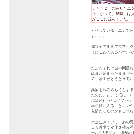
シャッターの降りたエ
ル。かつて、昼時には
がここに並んでいた。
と話している。エンツォ
よ……。
僕はそのままマダマ・ク
ったことのあるバールで
た。
たぶんそれは金の問題な
はまだ閉まったままだっ
て、家主がとうとう追い
異物を飲み込もうとする
たのに、という僕に、ロ
れは終わった話だからと
本の指に入る、とエンツ
友情だったのかもしれな
街は生きていて、あの死
日々微少な変化を積み重
ールの6年間は、僕が恐