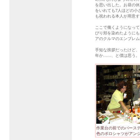
を思い出した。お昼の休
をいれても7人ほどの小
も祝われる本人が用意す
ここで働くようになって
ぴり頬を染めたようにも
アのクルマのエンブレム
手短な挨拶だったけど、
年か……、と僕は思う。
作業台の前でのバース
色のポロシャツがアン