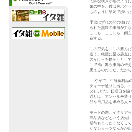
て鉢な嘆きが埃のように
気の中を、僕は胸ポケッ
ものように早足で歩いた
季節はずれの間の抜けた
られた無数の紙屑が力な
こにも、ここにも、飼主
在する。
この空気を、この澱んだ
違う。絶望に至る起点に
のかけらを探そうとして
こで風に舞う紙屑の伝え
思えるのだった。だから
やがて、生鮮食料品の
ティーナ通りに出る。エ
5分ほどだ。日曜日を除
通りは、アンセルモ通り
品や日用品を求める人々
モードの国、イタリアら
洋品店などという店先に
期待もまったくなくして
かなショーツなんかが山