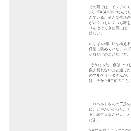
その隣では、インチキく
が、”FASHION!”な
んでいる。そんな生活の
がいくつもいくつも軒を
りを抜けてきた目には、
嬉しい。
いちばん端に店を構える
仔細に眺めていた。マダ
それだけのことだけど、
そうだった。僕はいつ
数え切れないほど通った
のマルゲリータさんが、
は、今から6年前のこと
ロベルトさんの工房の
に、と声がかかった。ア
る。誕生日なんだよ。と
だよ。
5月にも同じようにこの