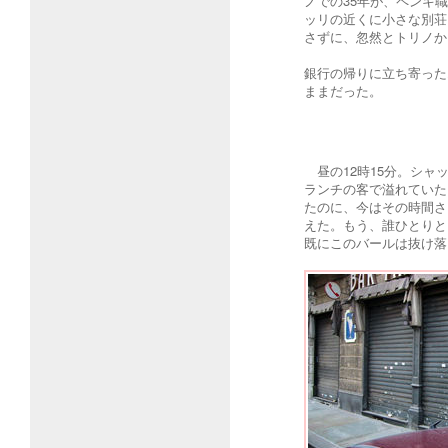
ノでの35年が、ペンキ
ッリの近くに小さな別荘
さずに、忽然とトリノか
銀行の帰りに立ち寄った
ままだった。
昼の12時15分。シャ
ランチの客で溢れていた
たのに、今はその時間さ
えた。もう、誰ひとりと
既にこのバールは抜け落