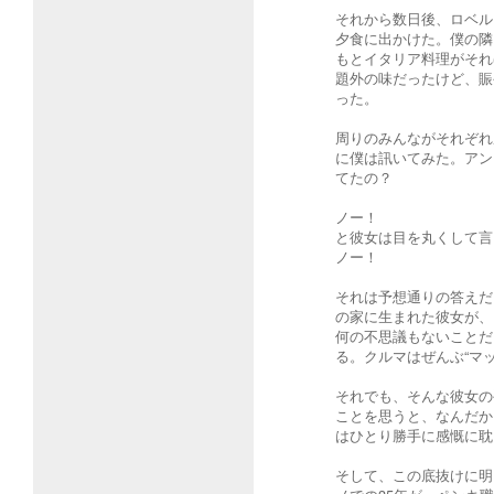
それから数日後、ロベル
夕食に出かけた。僕の隣
もとイタリア料理がそれ
題外の味だったけど、賑
った。
周りのみんながそれぞれ
に僕は訊いてみた。アン
てたの？
ノー！
と彼女は目を丸くして言
ノー！
それは予想通りの答えだ
の家に生まれた彼女が、
何の不思議もないことだ
る。クルマはぜんぶ“マ
それでも、そんな彼女の
ことを思うと、なんだか
はひとり勝手に感慨に耽
そして、この底抜けに明