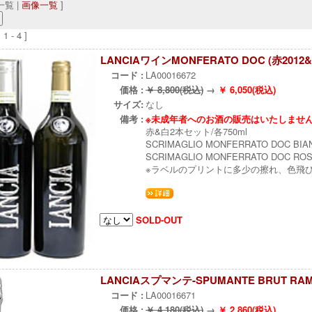
覧 |
画像一覧
]
 - 4 ]
LANCIAワインMONFERATO DOC (赤201
コード :
LA00016672
価格 :
￥ 8,800(税込)
→
￥ 6,050(税込)
サイズ:
なし
備考 :
※未成年者へのお酒の販売はいたしませ
赤&白2本セット/各750ml
SCRIMAGLIO MONFERRATO DOC BIAN
SCRIMAGLIO MONFERRATO DOC ROS
※ラベルのプリントに多少の擦れ、色飛
SOLD-OUT
LANCIAスプマンテ-SPUMANTE BRUT RAMA
コード :
LA00016671
価格 :
￥ 4,180(税込)
→
￥ 2,860(税込)