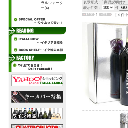
表示形式：[ 商品説明付き一
ラルウォータ
表示件数：
件
ー(4)
1
[ 4 件中 1