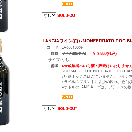
SOLD-OUT
LANCIAワイン(白) -MONFERRATO DOC BI
コード :
LA00016669
価格 :
￥ 4,180(税込)
→
￥ 2,860(税込)
サイズ:
なし
備考 :
※未成年者へのお酒の販売はいたしませ
SCRIMAGLIO MONFERRATO DOC BIAN
※収納ボックスはございません。ワイン
※ラベルのプリントに多少の擦れ、色飛
※ボトルのLANCIAロゴは、ブラック
SOLD-OUT