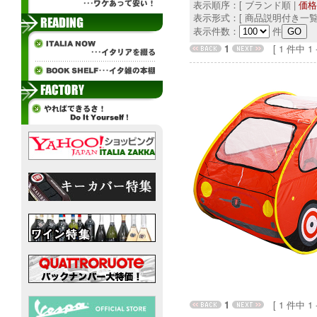
表示順序：[ ブランド順 |
価格
表示形式：[ 商品説明付き一覧
表示件数：
件
1
[ 1 件中 1 - 
1
[ 1 件中 1 - 