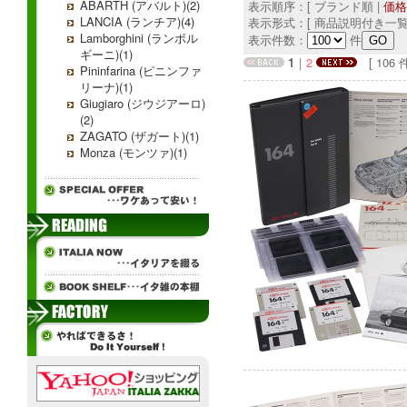
ABARTH (アバルト)(2)
表示順序：[ ブランド順 |
価格
LANCIA (ランチア)(4)
表示形式：[ 商品説明付き一覧
Lamborghini (ランボル
表示件数：
件
ギーニ)(1)
1
｜
2
[ 106 件中
Pininfarina (ピニンファ
リーナ)(1)
Giugiaro (ジウジアーロ)
(2)
ZAGATO (ザガート)(1)
Monza (モンツァ)(1)