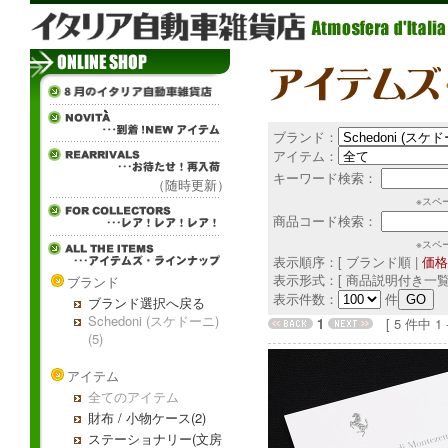
ブランド：
アイテム：
キーワード検索：
（随時更新）
※スペ
商品コード検索：
※スペ
表示順序：[ ブランド順 |
価格
表示形式：[ 商品説明付き一覧
ブランド
表示件数：
件
ブランド選択へ戻る
Schedoni (スケドーニ)
1
[ 5 件中 1 - 
(5)
アイテム
全てのアイテム
財布 / 小物ケース(2)
ステーショナリー(文房