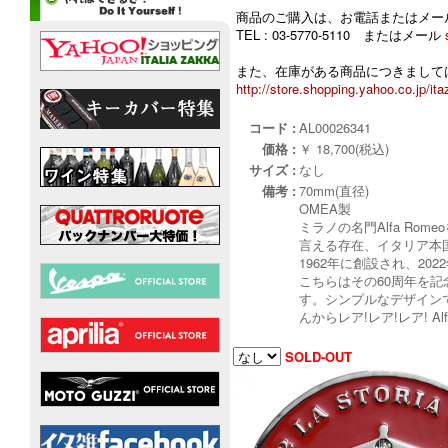
商品のご購入は、お電話またはメー
TEL : 03-5770-5110 またはメール
また、在庫がある商品につきましては
http://store.shopping.yahoo.co.jp/ita
コード :
AL00026341
価格 :
￥ 18,700(税込)
サイズ :
なし
備考 :
70mm(直径)
OMEA製
ミラノの名門Alfa R
言える存在、イタリア本国に拠
1962年に創設され、20
こちらはその60周年を
す。シンプルなデザインで
んからレア!レア!レア! A
SOLD-OUT