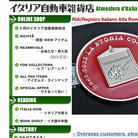
RIA(Registro Italiano Alf
（随時更新）
» Overseas customers, please