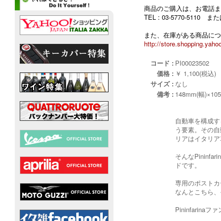
商品のご購入は、お電話ま
TEL : 03-5770-5110
また、在庫がある商品につ
http://store.shopping.yahoo
コード :
PI00023502
価格 :
￥ 1,100(税込)
サイズ :
なし
備考 :
148mm(幅)×10
自動車を構成す
う要素。その自
リアはイタリア
そんなPinin
ドです。
専用のポストカ
なんとこちら、
Pininfar