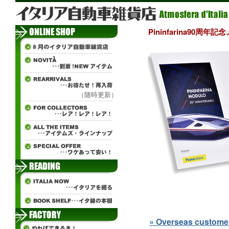
Pininfarina90
（随時更新）
» Overseas customers