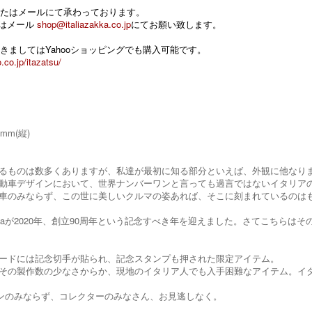
たはメールにて承わっております。
 またはメール
shop@italiazakka.co.jp
にてお願い致します。
きましてはYahooショッピングでも購入可能です。
.co.jp/itazatsu/
5mm(縦)
るものは数多くありますが、私達が最初に知る部分といえば、外観に他なり
動車デザインにおいて、世界ナンバーワンと言っても過言ではないイタリア
車のみならず、この世に美しいクルマの姿あれば、そこに刻まれているのはもちろん
farinaが2020年、創立90周年という記念すべき年を迎えました。さてこち
ードには記念切手が貼られ、記念スタンプも押された限定アイテム。
その製作数の少なさからか、現地のイタリア人でも入手困難なアイテム。イ
inaファンのみならず、コレクターのみなさん、お見逃しなく。