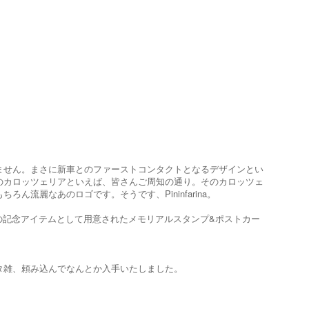
ません。まさに新車とのファーストコンタクトとなるデザインとい
のカロッツェリアといえば、皆さんご周知の通り。そのカロッツェ
流麗なあのロゴです。そうです、Pininfarina。
らはその記念アイテムとして用意されたメモリアルスタンプ&ポストカー
タ雑、頼み込んでなんとか入手いたしました。