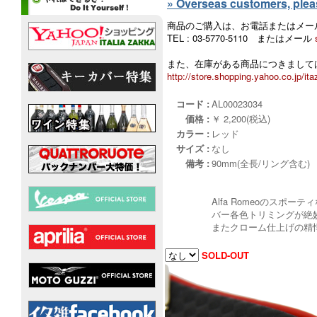
» Overseas customers, please
商品のご購入は、お電話またはメー
TEL : 03-5770-5110 またはメール
また、在庫がある商品につきましては
http://store.shopping.yahoo.co.jp/ita
コード :
AL00023034
価格 :
￥ 2,200(税込)
カラー :
レッド
サイズ :
なし
備考 :
90mm(全長/リング含む)
Alfa Romeoのス
バー各色トリミングが絶
またクローム仕上げの精悍
SOLD-OUT