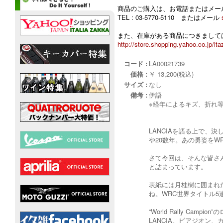
商品のご購入は、お電話またはメー
TEL : 03-5770-5110 またはメール
また、在庫がある商品につきましては
http://store.shopping.yahoo.co.jp/ita
コード :
LA00021739
価格 :
￥ 13,200(税込)
サイズ :
なし
備考 :
伊語
※経年によるキズ、折れ
LANCIAを語る上で
や20数年。あの勇姿を
さて今回は、そんな皆さん
と詰まっています。
表紙には月桂樹に囲まれた
ね。WRC世界タイトル5
“World Rally C
LANCIA。ビアジオン