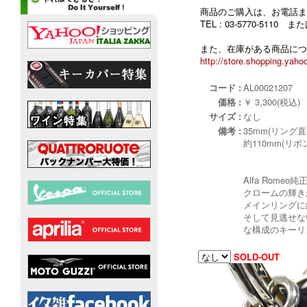
商品のご購入は、お電話ま
TEL : 03-5770-5110
また、在庫がある商品につ
http://store.shopping.yahoo
コード :
AL00021207
価格 :
￥ 3,300(税込)
サイズ :
なし
備考 :
35mm(リング直
約110mm(リボ
Alfa Rom
クロームの輝きが
メインリングに
そして見逃せな
な構成のキーリ
SOLD-OUT