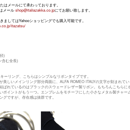
たはメールにて承わっております。
 またはメール
shop@italiazakka.co.jp
にてお願い致します。
きましてはYahooショッピングでも購入可能です。
.co.jp/itazatsu/
径)
ン含む全長)
eo純正キーリング、こちらはシンプルなリボンタイプです。
美しいメインリング部分両面に、ALFA ROMEO ITALYの文字が刻まれて
結ばれているのはブラックのスウェードレザー製リボン。もちろんこちらにもAl
いポイントがもう一つ。エンブレムをモチーフにした小さなメタル製チャー
ングですが、存在感は抜群です。