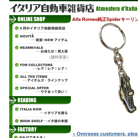
Alfa Romeo純正Spiderキー
（随時更新）
» Overseas customers, please