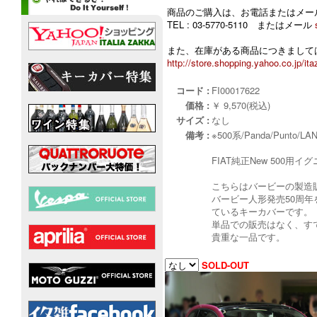
商品のご購入は、お電話またはメー
TEL : 03-5770-5110 またはメール
また、在庫がある商品につきましては
http://store.shopping.yahoo.co.jp/ita
コード :
FI00017622
価格 :
￥ 9,570(税込)
サイズ :
なし
備考 :
※500系/Panda/Punt
FIAT純正New 50
こちらはバービーの製造販売
バービー人形発売50周年
ているキーカバーです。
単品での販売はなく、す
貴重な一品です。
SOLD-OUT