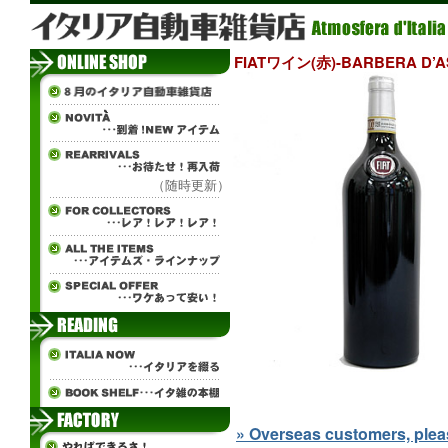
FIATワイン(赤)-BARBERA D’AS
（随時更新）
» Overseas customers, please