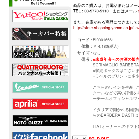
商品のご購入は、お電話またはメー
TEL : 03-5770-5110 またはメール
また、在庫がある商品につきましては
http://store.shopping.yahoo.co.jp/ita
コード :
FI00016661
価格 :
￥ 4,180(税込)
サイズ :
なし
備考 :
※未成年者へのお酒の販
SCRIMAGLIO BARBERA 
※収納ボックスはござい
※ラベルのプリントに多
こちらのワインを生産して
クールなどで高い評価を得
ーチームオフィシャルワ
イタリアで開かれる国際会
らのBARBERA D'A
FIATオーナーへのギフ
SOLD-OUT