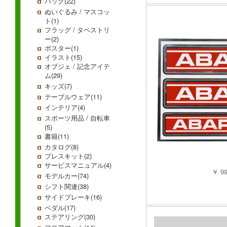
バッグ(22)
ぬいぐるみ / マスコッ
ト(1)
フラッグ / タペストリ
ー(2)
ポスター(1)
イラスト(15)
オブジェ / 記念アイテ
ム(29)
キッズ(7)
テーブルウェア(11)
インテリア(4)
スポーツ用品 / 自転車
(5)
書籍(11)
カタログ(8)
プレスキット(2)
サービスマニュアル(4)
￥ 9
モデルカー(74)
シフト関連(38)
サイドブレーキ(16)
ペダル(17)
ステアリング(30)