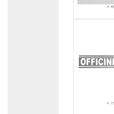
￥ 5
￥ 7