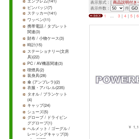
エンブレム(141)
表示形式：[
商品説明付き
ピンバッジ(7)
表示件数：
件
ステッカー(141)
1
...
3
｜
4
｜
5
｜
6
ワッペン(11)
携帯電話 / タブレット
関連(3)
財布 / 小物ケース(3)
時計(15)
ステーショナリー(文房
具)(22)
PC / AV機器関連(3)
喫煙具(2)
装身具(28)
傘 (アンブレラ)(2)
衣服・アパレル(235)
タオル / ブランケット
(4)
キャップ(24)
シューズ(5)
グローブ / ドライビン
ググローブ(1)
￥ 1,
ヘルメット / ゴーグル /
レーシングキャップ(3)