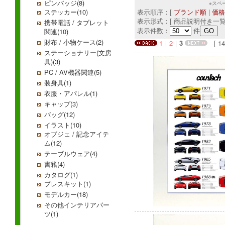
ピンバッジ(8)
※スペ
ステッカー(10)
表示順序：[
ブランド順
|
価格
表示形式：[ 商品説明付き一覧
携帯電話 / タブレット
表示件数：
件
関連(10)
財布 / 小物ケース(2)
1
｜
2
｜
3
[ 149
ステーショナリー(文房
具)(3)
PC / AV機器関連(5)
装身具(1)
衣服・アパレル(1)
キャップ(3)
バッグ(12)
イラスト(10)
オブジェ / 記念アイテ
ム(12)
テーブルウェア(4)
書籍(4)
カタログ(1)
プレスキット(1)
モデルカー(18)
その他インテリアパー
ツ(1)