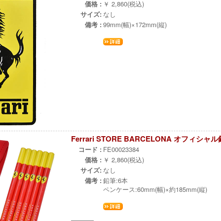
価格 :
￥ 2,860(税込)
サイズ:
なし
備考 :
99mm(幅)×172mm(縦)
Ferrari STORE BARCELONA オフィ
コード :
FE00023384
価格 :
￥ 2,860(税込)
サイズ:
なし
備考 :
鉛筆:6本
ペンケース:60mm(幅)×約185mm(縦)