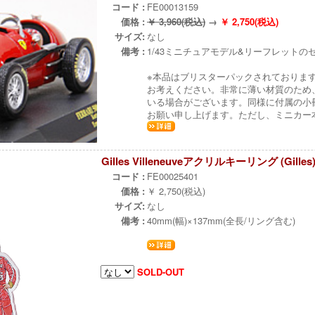
コード :
FE00013159
価格 :
￥ 3,960(税込)
→
￥ 2,750(税込)
サイズ:
なし
備考 :
1/43ミニチュアモデル&リーフレットの
※本品はブリスターパックされておりま
お考えください。非常に薄い材質のため
いる場合がございます。同様に付属の小
お願い申し上げます。ただし、ミニカー
Gilles Villeneuveアクリルキーリング (Gilles) L
コード :
FE00025401
価格 :
￥ 2,750(税込)
サイズ:
なし
備考 :
40mm(幅)×137mm(全長/リング含む)
SOLD-OUT