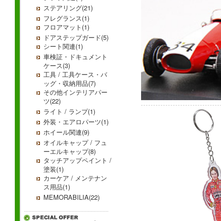
ステアリング(21)
フレグランス(1)
フロアマット(1)
ドアステップガード(5)
シート関連(1)
車検証・ドキュメント
ケース(3)
工具 / 工具ケース・バ
ッグ・収納用品(7)
その他インテリアパー
ツ(22)
ライト / ランプ(1)
外装・エアロパーツ(1)
ホイール関連(9)
オイルキャップ / フュ
ーエルキャップ(8)
タッチアップペイント /
塗装(1)
カーケア / メンテナン
ス用品(1)
MEMORABILIA(22)