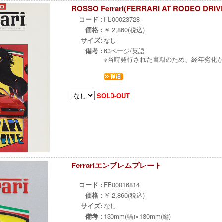
ROSSO Ferrari(FERRARI AT RODEO DRIV
コード :
FE00023728
価格 :
￥ 2,860(税込)
サイズ:
なし
備考 :
63ページ/英語
※当時発行された書籍のため、経年劣化
SOLD-OUT
Ferrariエンブレムプレート
ж
コード :
FE00016814
価格 :
￥ 2,860(税込)
サイズ:
なし
備考 :
130mm(幅)×180mm(縦)