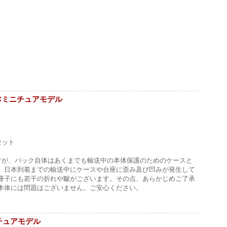
575 GTCミニチュアモデル
セット
すが、パック自体はあくまでも輸送中の本体保護のためのケースと
、日本到着までの輸送中にケースや台座に歪み及び凹みが発生して
冊子にも若干の折れや皺がございます。その点、あらかじめご了承
本体には問題はございません。ご安心ください。
F2ミニチュアモデル