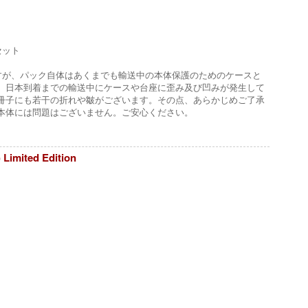
セット
すが、パック自体はあくまでも輸送中の本体保護のためのケースと
、日本到着までの輸送中にケースや台座に歪み及び凹みが発生して
冊子にも若干の折れや皺がございます。その点、あらかじめご了承
本体には問題はございません。ご安心ください。
imited Edition