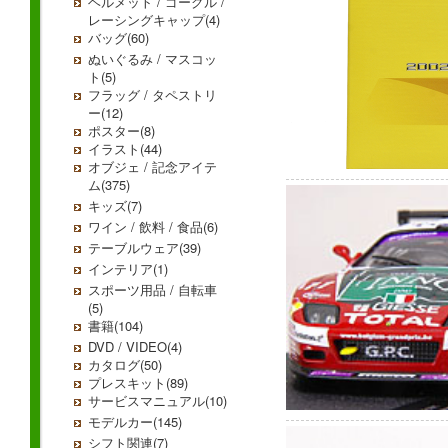
ヘルメット / ゴーグル /
レーシングキャップ(4)
バッグ(60)
ぬいぐるみ / マスコッ
ト(5)
フラッグ / タペストリ
ー(12)
ポスター(8)
イラスト(44)
オブジェ / 記念アイテ
ム(375)
キッズ(7)
ワイン / 飲料 / 食品(6)
テーブルウェア(39)
インテリア(1)
スポーツ用品 / 自転車
(5)
書籍(104)
DVD / VIDEO(4)
カタログ(50)
プレスキット(89)
サービスマニュアル(10)
モデルカー(145)
シフト関連(7)