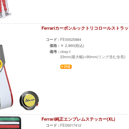
Ferrariカーボンルックトリコロールストラ
ч
コード :
FE00025884
価格 :
￥ 2,860(税込)
備考 :
ckey-t
23mm(最大幅)×90mm(リング含む全長)
Ferrari純正エンブレムステッカー(XL)
コード :
FE00017412