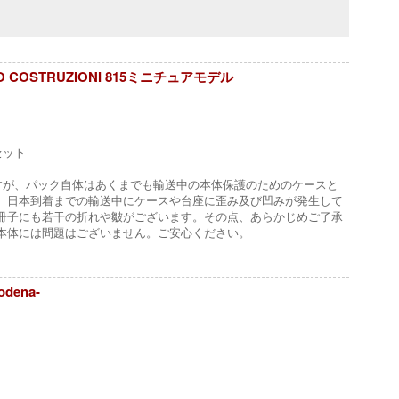
TO AVIO COSTRUZIONI 815ミニチュアモデル
セット
すが、パック自体はあくまでも輸送中の本体保護のためのケースと
、日本到着までの輸送中にケースや台座に歪み及び凹みが発生して
冊子にも若干の折れや皺がございます。その点、あらかじめご了承
本体には問題はございません。ご安心ください。
dena-