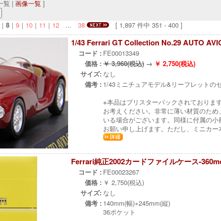
覧 |
画像一覧
]
｜
8
｜
9
｜
10
｜
11
｜
12
...
38
[ 1,897 件中 351 - 400 ]
1/43 Ferrari GT Collection No.29 AU
コード :
FE00013349
価格 :
￥ 3,960(税込)
→
￥ 2,750(税込)
サイズ:
なし
備考 :
1/43ミニチュアモデル&リーフレットの
※本品はブリスターパックされておりま
お考えください。非常に薄い材質のため
いる場合がございます。同様に付属の小
お願い申し上げます。ただし、ミニカー
Ferrari純正2002カードファイルケース-360mo
コード :
FE00023267
価格 :
￥ 2,750(税込)
サイズ:
なし
備考 :
140mm(幅)×245mm(縦)
36ポケット