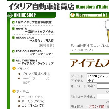
（随時更新）
Ferrari純正 七宝エンブ
￥ 16,500(税込)
ブランド
ブランド選択へ戻る
ブランド：
Ferrari (フェラーリ)
アイテム：
(1897)
キーワード検索：
アイテム
※
商品コード検索：
全てのアイテム
キーリング(137)
※
エンブレム(171)
表示順序：[
ブランド順
|