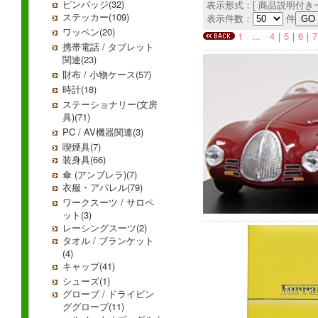
ピンバッジ(32)
表示形式：[ 商品説明付き一
ステッカー(109)
表示件数：
件
ワッペン(20)
1
...
4
｜
5
｜
6
｜
7
携帯電話 / タブレット
関連(23)
財布 / 小物ケース(57)
時計(18)
ステーショナリー(文房
具)(71)
PC / AV機器関連(3)
喫煙具(7)
装身具(66)
傘 (アンブレラ)(7)
衣服・アパレル(79)
ワークスーツ / サロペ
ット(3)
レーシングスーツ(2)
タオル / ブランケット
(4)
キャップ(41)
シューズ(1)
グローブ / ドライビン
ググローブ(11)