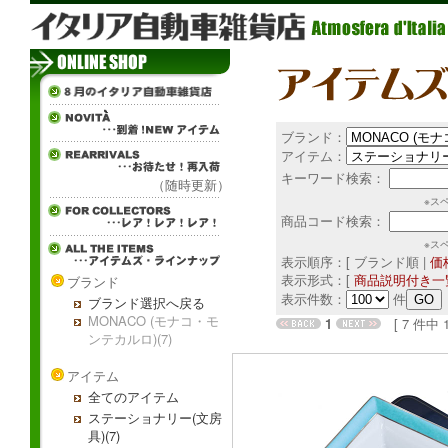
ブランド：
アイテム：
キーワード検索：
（随時更新）
※ス
商品コード検索：
※ス
表示順序：[ ブランド順 |
価
表示形式：[
商品説明付き一
ブランド
表示件数：
件
ブランド選択へ戻る
MONACO (モナコ・モ
1
[ 7 件中 1 
ンテカルロ)(7)
アイテム
全てのアイテム
ステーショナリー(文房
具)(7)