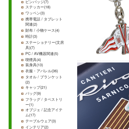
ピンバッジ(7)
ステッカー(18)
ワッペン(3)
携帯電話 / タブレット
関連(2)
財布 / 小物ケース(4)
時計(3)
ステーショナリー(文房
具)(7)
PC / AV機器関連(5)
喫煙具(4)
装身具(13)
衣服・アパレル(36)
タオル / ブランケット
(2)
キャップ(21)
バッグ(9)
フラッグ / タペストリ
ー(1)
オブジェ / 記念アイテ
ム(17)
テーブルウェア(3)
インテリア(2)