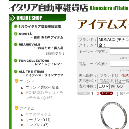
ブランド：
アイテム：
キーワード検索：
（随時更新）
※スペ
商品コード検索：
※スペ
表示順序：[ ブランド順 |
価格
表示形式：[ 商品説明付き一覧
ブランド
表示件数：
件
ブランド選択へ戻る
MONACO (モナコ・モ
1
｜
2
[ 167 件中
ンテカルロ)(167)
アイテム
全てのアイテム
キーリング(11)
エンブレム(7)