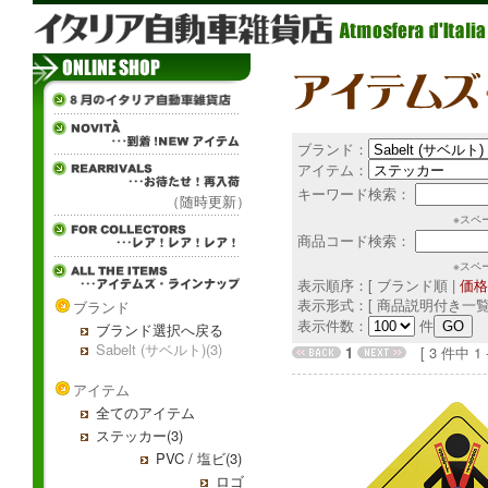
ブランド：
アイテム：
キーワード検索：
（随時更新）
※スペ
商品コード検索：
※スペ
表示順序：[ ブランド順 |
価格
表示形式：[ 商品説明付き一覧
ブランド
表示件数：
件
ブランド選択へ戻る
Sabelt (サベルト)(3)
1
[ 3 件中 1 - 
アイテム
全てのアイテム
ステッカー(3)
PVC / 塩ビ(3)
ロゴ