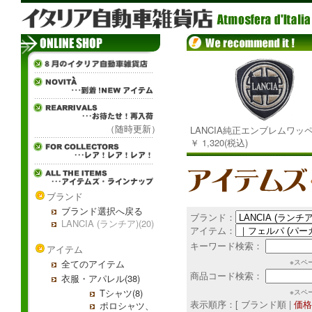
（随時更新）
LANCIA純正エンブレムワッ
￥ 1,320(税込)
ブランド
ブランド選択へ戻る
ブランド：
LANCIA (ランチア)(20)
アイテム：
キーワード検索：
アイテム
全てのアイテム
※スペ
商品コード検索：
衣服・アパレル(38)
Tシャツ(8)
※スペ
表示順序：[ ブランド順 |
価格
ポロシャツ、