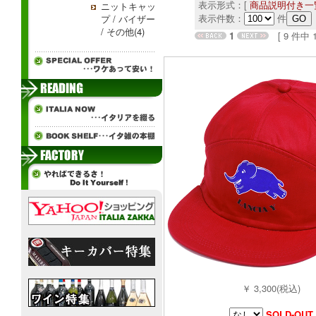
表示形式：[
商品説明付き一
ニットキャッ
表示件数：
件
プ / バイザー
/ その他(4)
1
[ 9 件中 1 
￥ 3,300(税込)
SOLD-OUT