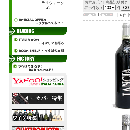
表示形式：[ 商品説明付き一
ラルウォータ
表示件数：
件
ー(4)
1
[ 4 件中 1