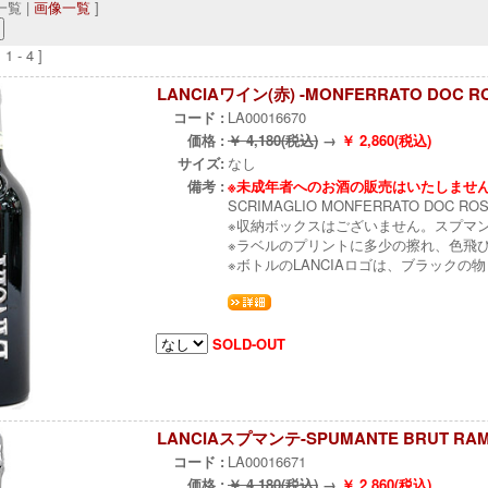
覧 |
画像一覧
]
 - 4 ]
LANCIAワイン(赤) -MONFERRATO DOC RO
コード :
LA00016670
価格 :
￥ 4,180(税込)
→
￥ 2,860(税込)
サイズ:
なし
備考 :
※未成年者へのお酒の販売はいたしませ
SCRIMAGLIO MONFERRATO DOC ROSS
※収納ボックスはございません。スプマ
※ラベルのプリントに多少の擦れ、色飛
※ボトルのLANCIAロゴは、ブラック
SOLD-OUT
LANCIAスプマンテ-SPUMANTE BRUT RAMA
コード :
LA00016671
価格 :
￥ 4,180(税込)
→
￥ 2,860(税込)