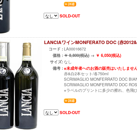
SOLD-OUT
LANCIAワインMONFERATO DOC (赤201
コード :
LA00016672
価格 :
￥ 8,800(税込)
→
￥ 6,050(税込)
サイズ:
なし
備考 :
※未成年者へのお酒の販売はいたしませ
赤&白2本セット/各750ml
SCRIMAGLIO MONFERRATO DOC BIAN
SCRIMAGLIO MONFERRATO DOC ROS
※ラベルのプリントに多少の擦れ、色飛
SOLD-OUT