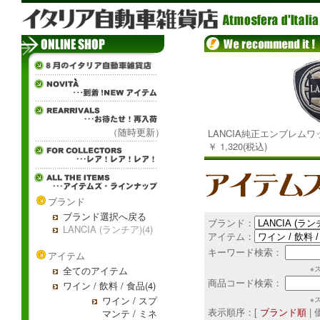
（随時更新）
LANCIA純正エンブレムワ
￥ 1,320(税込)
ブランド
ブランド選択へ戻る
ブランド：
LANCIA (ランチア)(4)
アイテム：
キーワード検索：
アイテム
全てのアイテム
※
商品コード検索：
ワイン / 飲料 / 食品(4)
ワイン / スプ
※
表示順序：[
ブランド順
|
マンテ / ミネ