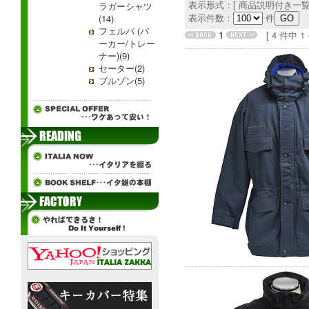
表示形式：[ 商品説明付き一覧
ラガーシャツ
表示件数：
件
(14)
フェルパ (パ
1
[ 4 件中 1 - 
ーカー/トレー
ナー)(9)
セーター(2)
ブルゾン(5)