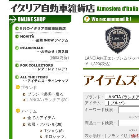
（随時更新）
LANCIA純正エンブレムワッ
￥ 1,320(税込)
ブランド
ブランド選択へ戻る
ブランド：
LANCIA (ランチア)(20)
アイテム：
キーワード検索：
アイテム
全てのアイテム
※スペ
商品コード検索：
衣服・アパレル(38)
Tシャツ(8)
※スペ
表示順序：[ ブランド順 |
価格
ポロシャツ、