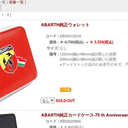
覧 |
画像一覧
]
 - 3 ]
ABARTH純正ウォレット
¨
コード :
AB00012319
価格 :
￥ 4,730(税込)
→
￥ 3,520(税込)
サイズ:
なし
備考 :
123mm(幅)×98mm(縦)/閉じた状態
245mm(幅)×98mm(縦)/開いた状態
※デッドストック品のため若干のキズ、
SOLD-OUT
ABARTH純正カードケース-75 th Anniversar
コード :
AB00025800
価格 :
￥ 8,800(税込)