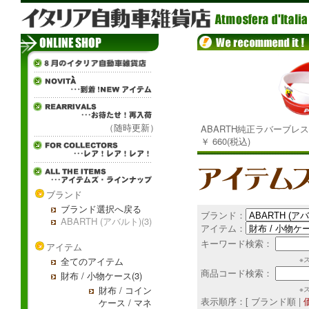
（随時更新）
ABARTH純正ラバーブレス
￥ 660(税込)
ブランド
ブランド選択へ戻る
ブランド：
ABARTH (アバルト)(3)
アイテム：
キーワード検索：
アイテム
全てのアイテム
※
商品コード検索：
財布 / 小物ケース(3)
財布 / コイン
※
表示順序：[ ブランド順 |
ケース / マネ