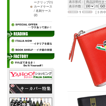
表示形式：[ 商品説明付き一
ークリップ(1)
表示件数：
件
カードケース
/ 名刺ケース
1
[ 3 件中 1
(2)