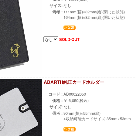
サイズ:
なし
備考 :
111mm(幅)×82mm(縦)(閉じた状態)
164mm(幅)×82mm(縦)(開いた状態)
SOLD-OUT
ABARTH純正カードホルダー
в
コード :
AB00022050
価格 :
￥ 6,050(税込)
サイズ:
なし
備考 :
90mm(幅)×55mm(縦)
※収納可能カードサイズ:85mm×53mm