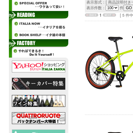
表示形式：[ 商品説明付き一
表示件数：
件
1
[ 5 件中 1