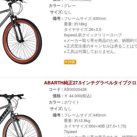
カラー :
グレー
サイズ:
なし
備考 :
フレームサイズ:430mm
重量: 約18kg
タイヤサイズ:26×3.0
6speed,前クイックリリースハブ
※メーカー取り寄せ商品のため、納期約
※正式受注後のキャンセルは承ることは
※工具は付属しておりません。
ABARTH純正27.5インチグラベルタイプクロスバ
コード :
AB00025428
価格 :
￥ 44,000(税込)
カラー :
ホワイト
サイズ:
なし
備考 :
フレームサイズ:440mm
重量: 約12.8kg
タイヤサイズ:650×45B (27.5×1.75)
7speed
※メーカー取り寄せ商品のため、納期約