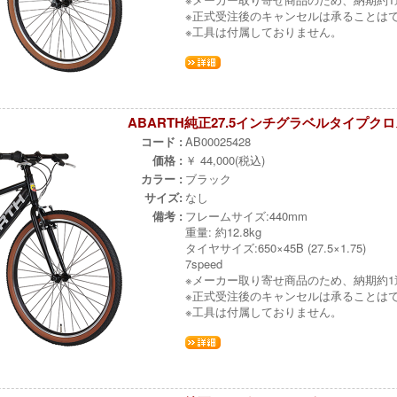
※正式受注後のキャンセルは承ることは
※工具は付属しておりません。
ABARTH純正27.5インチグラベルタイプクロスバ
コード :
AB00025428
価格 :
￥ 44,000(税込)
カラー :
ブラック
サイズ:
なし
備考 :
フレームサイズ:440mm
重量: 約12.8kg
タイヤサイズ:650×45B (27.5×1.75)
7speed
※メーカー取り寄せ商品のため、納期約
※正式受注後のキャンセルは承ることは
※工具は付属しておりません。