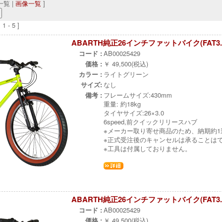
覧 |
画像一覧
]
 - 5 ]
ABARTH純正26インチファットバイク(FAT3.
コード :
AB00025429
価格 :
￥ 49,500(税込)
カラー :
ライトグリーン
サイズ:
なし
備考 :
フレームサイズ:430mm
重量: 約18kg
タイヤサイズ:26×3.0
6speed,前クイックリリースハブ
※メーカー取り寄せ商品のため、納期約
※正式受注後のキャンセルは承ることは
※工具は付属しておりません。
ABARTH純正26インチファットバイク(FAT3.
コード :
AB00025429
価格 :
￥ 49,500(税込)