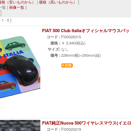
価格（安いものから）
|
価格（高いものから）
]
覧 |
画像一覧
]
 - 5 ]
FIAT 500 Club Italiaオフィシャルマウスパ
コード :
FI00026315
価格 :
￥ 2,640(税込)
サイズ:
なし
備考 :
228mm(幅)×200mm(縦)
FIAT純正Nuova 500ワイヤレスマウス(イエロ
コード :
FI00020219