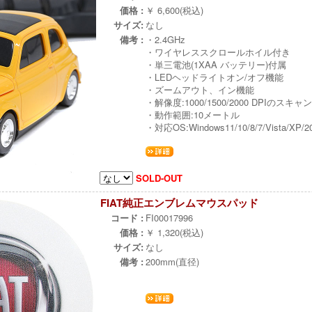
価格 :
￥ 6,600(税込)
サイズ:
なし
備考 :
・2.4GHz
・ワイヤレススクロールホイル付き
・単三電池(1XAA バッテリー)付属
・LEDヘッドライトオン/オフ機能
・ズームアウト、イン機能
・解像度:1000/1500/2000 DPIのスキャ
・動作範囲:10メートル
・対応OS:Windows11/10/8/7/Vista/XP/
SOLD-OUT
FIAT純正エンブレムマウスパッド
コード :
FI00017996
価格 :
￥ 1,320(税込)
サイズ:
なし
備考 :
200mm(直径)