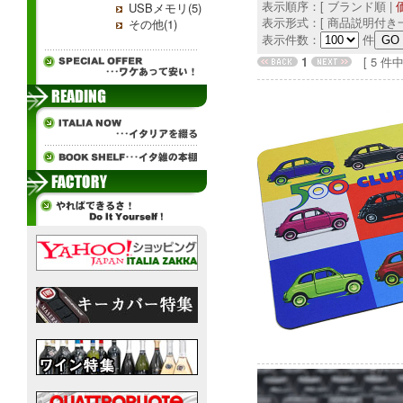
表示順序：[ ブランド順 |
USBメモリ(5)
表示形式：[ 商品説明付き一
その他(1)
表示件数：
件
1
[ 5 件中 1