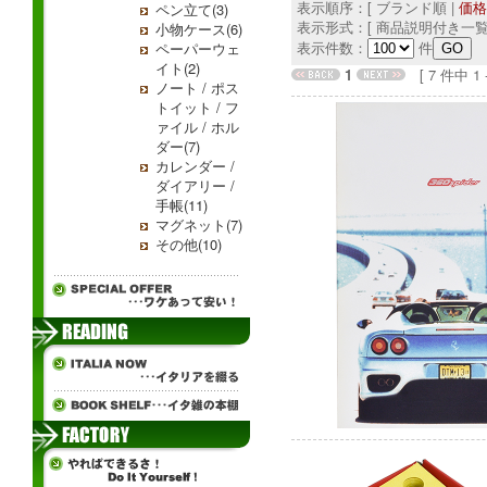
表示順序：[ ブランド順 |
価格
ペン立て(3)
表示形式：[ 商品説明付き一覧
小物ケース(6)
表示件数：
件
ペーパーウェ
イト(2)
1
[ 7 件中 1 - 
ノート / ポス
トイット / フ
ァイル / ホル
ダー(7)
カレンダー /
ダイアリー /
手帳(11)
マグネット(7)
その他(10)