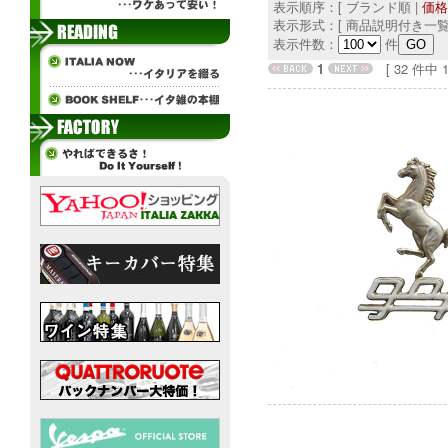
表示順序：[ ブランド順 |
価格
表示形式：[ 商品説明付き一覧
表示件数：
件
1
[ 32 件中 1 