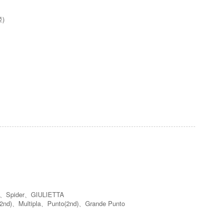
)
、Spider、GIULIETTA
d)、Multipla、Punto(2nd)、Grande Punto