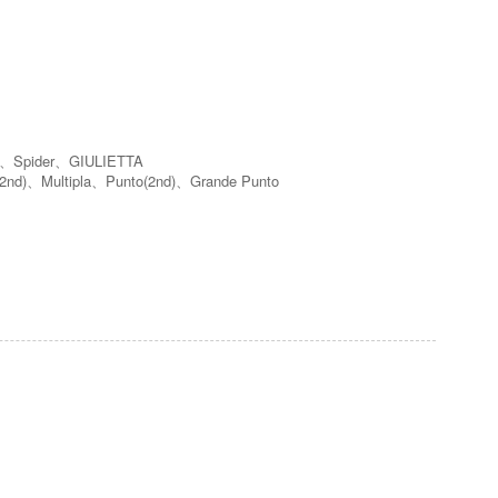
、Spider、GIULIETTA
d)、Multipla、Punto(2nd)、Grande Punto