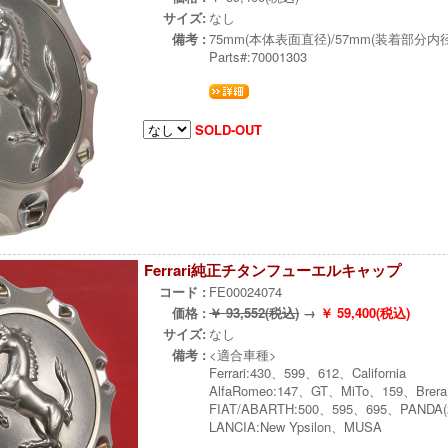
サイズ:
なし
備考 :
75mm(本体表面直径)/57mm(装着部分内径
Parts#:70001303
SOLD-OUT
Ferrari純正チタンフューエルキャップ
コード :
FE00024074
価格 :
￥ 93,552(税込)
→
￥ 59,400(税込)
サイズ:
なし
備考 :
<適合車種>
Ferrari:430、599、612、California
AlfaRomeo:147、GT、MiTo、159、Brera
FIAT/ABARTH:500、595、695、PANDA(2n
LANCIA:New Ypsilon、MUSA