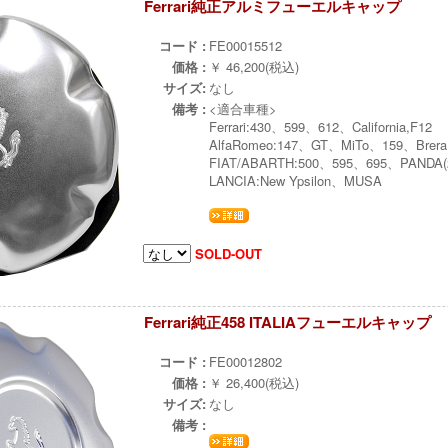
Ferrari純正アルミフューエルキャップ
÷
コード :
FE00015512
価格 :
￥ 46,200(税込)
サイズ:
なし
備考 :
<適合車種>
Ferrari:430、599、612、California,F12
AlfaRomeo:147、GT、MiTo、159、Brera
FIAT/ABARTH:500、595、695、PANDA(2n
LANCIA:New Ypsilon、MUSA
SOLD-OUT
Ferrari純正458 ITALIAフューエルキャップ
÷
コード :
FE00012802
価格 :
￥ 26,400(税込)
サイズ:
なし
備考 :