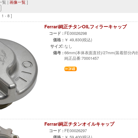
覧 |
画像一覧
]
 - 8 ]
Ferrari純正チタンOILフィラーキャップ
コード :
FE00026298
価格 :
￥ 49,830(税込)
サイズ:
なし
備考 :
66mm(本体表面直径)/27mm(装着部分内径
純正品番:70001457
Ferrari純正チタンオイルキャップ
コード :
FE00026297
価格 :
￥ 59,400(税込)