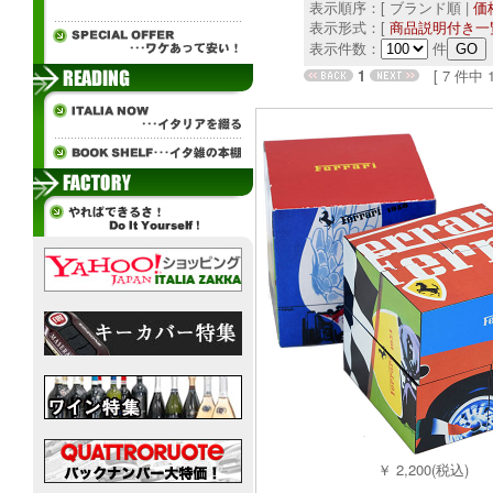
表示順序：[ ブランド順 |
価
表示形式：[
商品説明付き一
表示件数：
件
1
[ 7 件中 1 
￥ 2,200(税込)