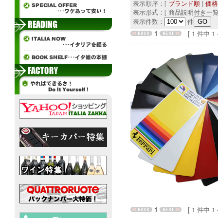
表示順序：[
ブランド順
|
価格
表示形式：[ 商品説明付き一覧
表示件数：
件
1
[ 1 件中 1 - 
1
[ 1 件中 1 - 