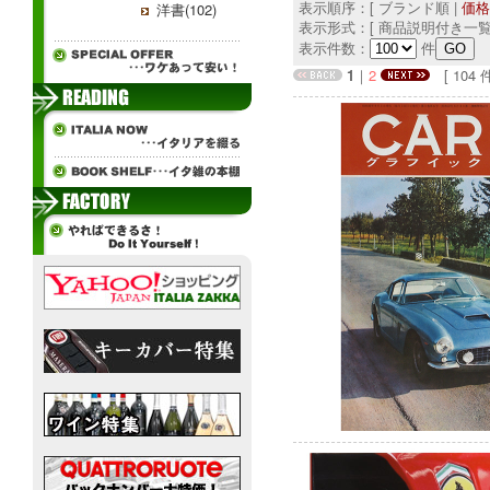
表示順序：[ ブランド順 |
価格
洋書(102)
表示形式：[ 商品説明付き一覧
表示件数：
件
1
｜
2
[ 104 件中