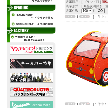
表示順序：[ ブランド順 |
価格
表示形式：[ 商品説明付き一覧
表示件数：
件
1
[ 1 件中 1 - 
1
[ 1 件中 1 - 