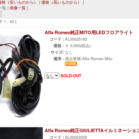
価格（安いものから）
|
価格（高いものから）
]
覧 |
画像一覧
]
1 - 43 ]
Alfa Romeo純正MITO用LEDフロアライト
コード :
AL00025183
価格 :
￥ 9,900(税込)
サイズ:
なし
備考 :
適合車種:Alfa Romeo Mito
SOLD-OUT
Alfa Romeo純正GIULIETTAイルミネ
コード :
AL00023335