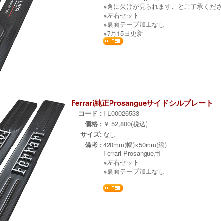
※角に欠けが見られますことご了承くだ
※左右セット
※裏面テープ加工なし
※7月15日更新
Ferrari純正Prosangueサイドシルプレート
コード :
FE00026533
価格 :
￥ 52,800(税込)
サイズ:
なし
備考 :
420mm(幅)×50mm(縦)
Ferrari Prosangue用
※左右セット
※裏面テープ加工なし