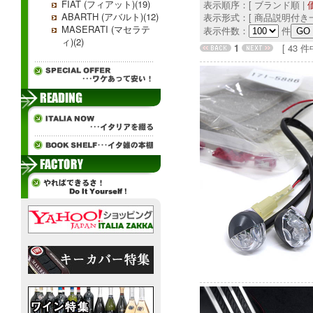
FIAT (フィアット)(19)
表示順序：[ ブランド順 |
ABARTH (アバルト)(12)
表示形式：[ 商品説明付き一
MASERATI (マセラテ
表示件数：
件
ィ)(2)
1
[ 43 件中 