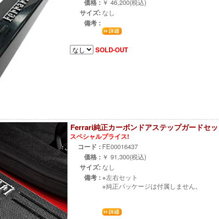
価格 :
￥ 46,200(税込)
サイズ:
なし
備考 :
SOLD-OUT
Ferrari純正カーボンドアステップガードセット
スペシャルプライス!
÷
コード :
FE00016437
価格 :
￥ 91,300(税込)
サイズ:
なし
備考 :
※左右セット
※純正パッケージは付属しません。