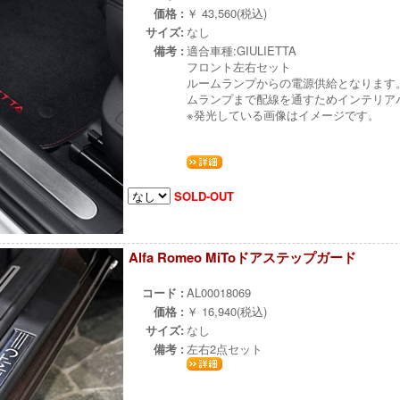
価格 :
￥ 43,560(税込)
サイズ:
なし
備考 :
適合車種:GIULIETTA
フロント左右セット
ルームランプからの電源供給となります
ムランプまで配線を通すためインテリア
※発光している画像はイメージです。
SOLD-OUT
Alfa Romeo MiToドアステップガード
¨
コード :
AL00018069
価格 :
￥ 16,940(税込)
サイズ:
なし
備考 :
左右2点セット