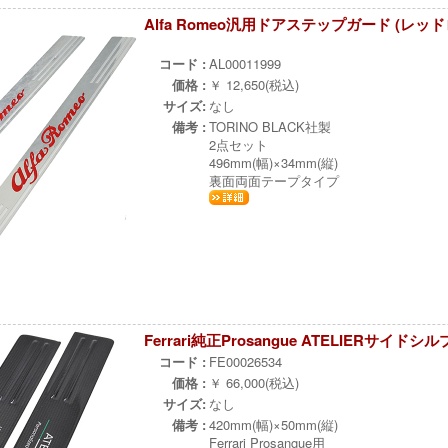
Alfa Romeo汎用ドアステップガード (レッド
¨
コード :
AL00011999
価格 :
￥ 12,650(税込)
サイズ:
なし
備考 :
TORINO BLACK社製
2点セット
496mm(幅)×34mm(縦)
裏面両面テープタイプ
Ferrari純正Prosangue ATELIERサイド
コード :
FE00026534
価格 :
￥ 66,000(税込)
サイズ:
なし
備考 :
420mm(幅)×50mm(縦)
Ferrari Prosangue用