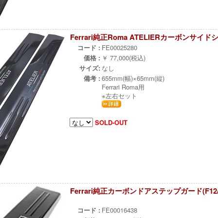
Ferrari純正Roma ATELIERカーボンサイ
コード :
FE00025280
価格 :
￥ 77,000(税込)
サイズ:
なし
備考 :
655mm(幅)×65mm(縦)
Ferrari Roma用
※左右セット
SOLD-OUT
Ferrari純正カーボンドアステップガード(F12
÷
コード :
FE00016438