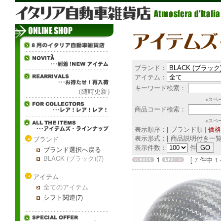
ブランド：
アイテム：
キーワード検索：
（随時更新）
※スペ
商品コード検索：
※スペ
表示順序：[ ブランド順 |
価格
表示形式：[ 商品説明付き一覧
ブランド
表示件数：
件
ブランド選択へ戻る
BLACK (ブラック)(7)
1
[ 7 件中 1 - 
アイテム
全てのアイテム
シフト関連(7)